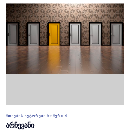
ᲛᲗᲘᲔᲑᲘᲡ ᲐᲕᲢᲝᲠᲔᲑᲘ ᲜᲝᲛᲔᲠᲘ 4
არჩევანი