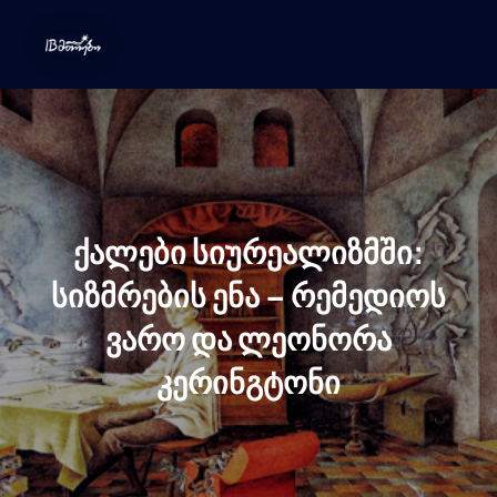
ქალები სიურეალიზმში:
სიზმრების ენა – რემედიოს
ვარო და ლეონორა
კერინგტონი